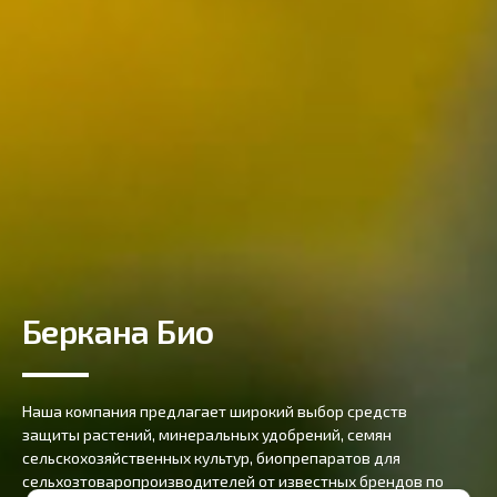
Агрономическая
поддержка
Наши Партнеры
Беркана Био
Наша компания предлагает широкий выбор средств
защиты растений, минеральных удобрений, семян
сельскохозяйственных культур, биопрепаратов для
Агрономы компании Беркана всегда готовы о
Многолетними Партнёрами компании Беркана
сельхозтоваропроизводителей от известных брендов по
профессиональную помощь нашим клиентам 
известные производители семян, средств за